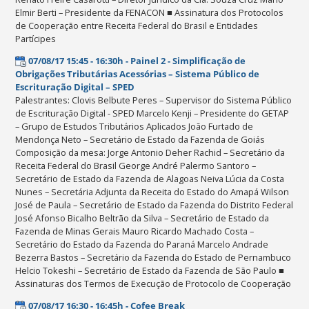
Elmir Berti – Presidente da FENACON ■ Assinatura dos Protocolos
de Cooperação entre Receita Federal do Brasil e Entidades
Partícipes
07/08/17 15:45 - 16:30h - Painel 2 - Simplificação de
Obrigações Tributárias Acessórias – Sistema Público de
Escrituração Digital – SPED
Palestrantes: Clovis Belbute Peres – Supervisor do Sistema Público
de Escrituração Digital - SPED Marcelo Kenji – Presidente do GETAP
– Grupo de Estudos Tributários Aplicados João Furtado de
Mendonça Neto – Secretário de Estado da Fazenda de Goiás
Composição da mesa: Jorge Antonio Deher Rachid – Secretário da
Receita Federal do Brasil George André Palermo Santoro –
Secretário de Estado da Fazenda de Alagoas Neiva Lúcia da Costa
Nunes – Secretária Adjunta da Receita do Estado do Amapá Wilson
José de Paula – Secretário de Estado da Fazenda do Distrito Federal
José Afonso Bicalho Beltrão da Silva – Secretário de Estado da
Fazenda de Minas Gerais Mauro Ricardo Machado Costa –
Secretário do Estado da Fazenda do Paraná Marcelo Andrade
Bezerra Bastos – Secretário da Fazenda do Estado de Pernambuco
Helcio Tokeshi – Secretário de Estado da Fazenda de São Paulo ■
Assinaturas dos Termos de Execução de Protocolo de Cooperação
07/08/17 16:30 - 16:45h - Cofee Break