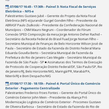
07/08/17 16:45 - 17:30h - Painel 3: Nota Fiscal de Serviços
Eletrônica – NFS-e
Palestrantes Gustavo Jubé – Gerente do Projeto da Nota Fiscal
Eletrônica (NFS-e) Jurandir Gurgel Gondim Filho – Presidente da
ABRASF Paulo Ziulkoski – Presidente da Confederação Nacional de
Municípios – CNM Mauro Negruni – Coordenador do Fórum
Conexão SPED Composição da mesa Jorge Antonio Deher Rachid –
Secretário da Receita Federal do Brasil Fuad Jorge Noman Filho –
Secretário Municipal de Finanças de Belo Horizonte Wilson José de
Paula – Secretário de Estado da Fazenda do Distrito Federal Maria
Eduarda Gouvêa Berto – Secretária Municipal de Fazenda da
Prefeitura do Rio de Janeiro Caio Megale – Secretário Municipal da
Fazenda de São Paulo - SP ■ Assinaturas dos Termos de Execução
de Protocolo de Cooperação Distrito Federal/DF, São Paulo/SP, Rio
de Janeiro/RJ, Belo Horizonte/MG, Maringá/PR, Marabá/PA,
Niterói/RJ e Bom Despacho/MG
07/08/17 17:30 - 18:15h - Painel 4: Portal Único do Comércio
Exterior - Pagamento Centralizado
Palestrantes Frederico Froes Fontes – Gerente do Portal Único do
Comércio Exterior John Mein – Presidente da Aliança Pró
Modernização Logística de Comércio Exterior - Procomex Gustavo
de Oliveira Barbosa – Secretário de Estado da Fazenda do Rio de