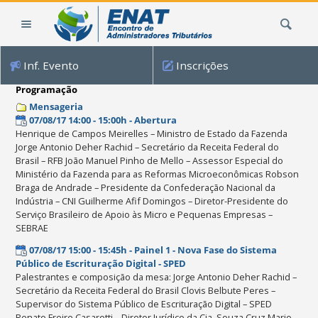
Ir
Busca
para
o
conteúdo.
Inf. Evento
Inscrições
|
Ir
Programação
para
Mensageria
a
07/08/17 14:00 - 15:00h - Abertura
navegação
Henrique de Campos Meirelles – Ministro de Estado da Fazenda
Jorge Antonio Deher Rachid – Secretário da Receita Federal do
Brasil – RFB João Manuel Pinho de Mello – Assessor Especial do
Ministério da Fazenda para as Reformas Microeconômicas Robson
Braga de Andrade – Presidente da Confederação Nacional da
Indústria – CNI Guilherme Afif Domingos – Diretor-Presidente do
Serviço Brasileiro de Apoio às Micro e Pequenas Empresas –
SEBRAE
07/08/17 15:00 - 15:45h - Painel 1 - Nova Fase do Sistema
Público de Escrituração Digital - SPED
Palestrantes e composição da mesa: Jorge Antonio Deher Rachid –
Secretário da Receita Federal do Brasil Clovis Belbute Peres –
Supervisor do Sistema Público de Escrituração Digital – SPED
Renato Freire Casarotti – Diretor Jurídico da Cia. Souza Cruz Mario