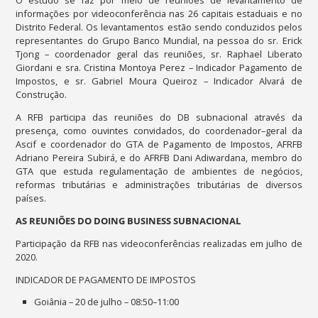
O estudo se faz por meio de reuniões de levantamento de
informações por videoconferência nas 26 capitais estaduais e no
Distrito Federal. Os levantamentos estão sendo conduzidos pelos
representantes do Grupo Banco Mundial, na pessoa do sr. Erick
Tjong – coordenador geral das reuniões, sr. Raphael Liberato
Giordani e sra. Cristina Montoya Perez – Indicador Pagamento de
Impostos, e sr. Gabriel Moura Queiroz – Indicador Alvará de
Construção.
A RFB participa das reuniões do DB subnacional através da
presença, como ouvintes convidados, do coordenador–geral da
Ascif e coordenador do GTA de Pagamento de Impostos, AFRFB
Adriano Pereira Subirá, e do AFRFB Dani Adiwardana, membro do
GTA que estuda regulamentação de ambientes de negócios,
reformas tributárias e administrações tributárias de diversos
países.
AS REUNIÕES DO DOING BUSINESS SUBNACIONAL
Participação da RFB nas videoconferências realizadas em julho de
2020.
INDICADOR DE PAGAMENTO DE IMPOSTOS
Goiânia – 20 de julho – 08:50–11:00