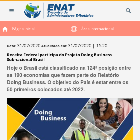
Ir
Busca
para
o
conteúdo.
Página Inicial
Área Internacional
|
Ir
para
31/07/2020
31/07/2020
| 15:20
Data:
Atualizado em:
a
Receita Federal participa do Projeto Doing Business
navegação
Subnacional Brasil
Hoje o Brasil está classificado na 124ª posição entre
as 190 economias que fazem parte do Relatório
Doing Business. O objetivo do País é estar entre os
50 primeiros colocados até 2022.