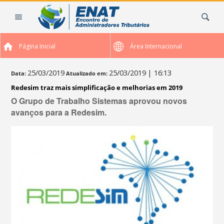
Ir
Busca
para
o
conteúdo.
Página Inicial
Área Internacional
|
Ir
para
25/03/2019
25/03/2019
| 16:13
Data:
Atualizado em:
a
Redesim traz mais simplificação e melhorias em 2019
navegação
O Grupo de Trabalho Sistemas aprovou novos
avanços para a Redesim.