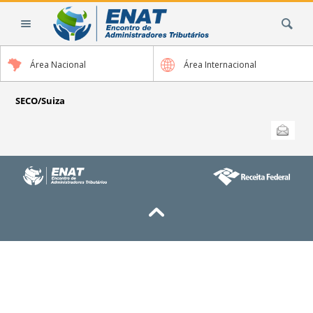
Cambiar
Buscar
a
contenido.
|
Área Nacional
Área Internacional
Saltar
a
navegación
SECO/Suiza
Acciones
Enviar esta
de
Documento