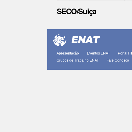
SECO/Suiça
Ações
do
documento
Apresentação
Eventos ENAT
Portal I
Grupos de Trabalho ENAT
Fale Conosco