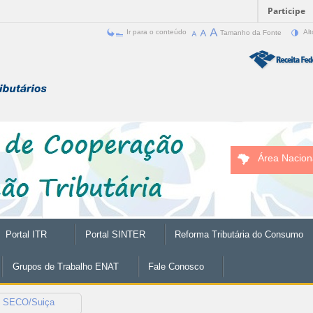
Participe
Ir para o conteúdo
Tamanho da Fonte
Alt
Área Nacion
Portal ITR
Portal SINTER
Reforma Tributária do Consumo
Grupos de Trabalho ENAT
Fale Conosco
SECO/Suiça