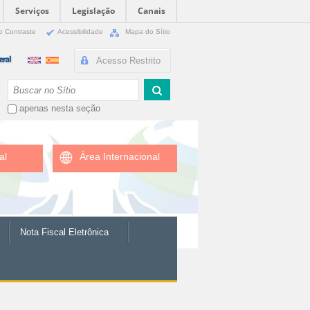
Serviços
Legislação
Canais
o Contraste
Acessibilidade
Mapa do Sítio
Acesso Restrito
Busca
apenas nesta seção
al
Área Internacional
Nota Fiscal Eletrônica