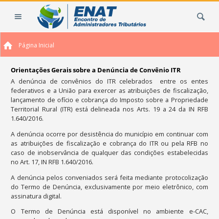
Ir
Busca
para
o
conteúdo.
Página Inicial
|
Ir
para
Orientações Gerais sobre a Denúncia de Convênio ITR
a
A denúncia de convênios do ITR celebrados entre os entes
federativos e a União para exercer as atribuições de fiscalização,
navegação
lançamento de ofício e cobrança do Imposto sobre a Propriedade
Territorial Rural (ITR) está delineada nos Arts. 19 a 24 da IN RFB
1.640/2016.
A denúncia ocorre por desistência do município em continuar com
as atribuições de fiscalização e cobrança do ITR ou pela RFB no
caso de inobservância de qualquer das condições estabelecidas
no Art. 17, IN RFB 1.640/2016.
A denúncia pelos conveniados será feita mediante protocolização
do Termo de Denúncia, exclusivamente por meio eletrônico, com
assinatura digital.
O Termo de Denúncia está disponível no ambiente e-CAC,