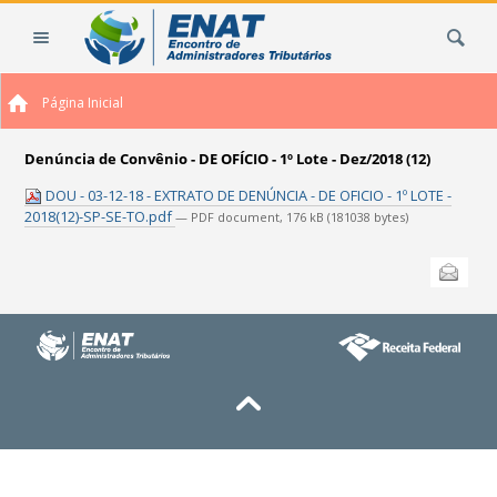
Ir
Busca
para
o
conteúdo.
Página Inicial
|
Ir
para
Denúncia de Convênio - DE OFÍCIO - 1º Lote - Dez/2018 (12)
a
DOU - 03-12-18 - EXTRATO DE DENÚNCIA - DE OFICIO - 1º LOTE -
navegação
2018(12)-SP-SE-TO.pdf
— PDF document, 176 kB (181038 bytes)
Ações
Enviar
do
documento