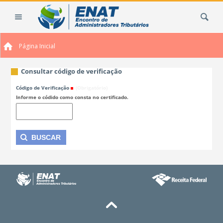
Ir
Busca
para
o
conteúdo.
Página Inicial
|
Ir
para
Consultar código de verificação
a
Código de Verificação
(Obrigatório)
navegação
Informe o códido como consta no certificado.