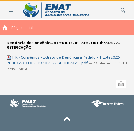
Ir
Busca
para
o
conteúdo.
Página Inicial
|
Ir
para
Denúncia de Convênio - A PEDIDO - 4º Lote - Outubro/2022 -
RETIFICAÇÃO
a
navegação
ITR - Convênios - Extrato de Denúncia a Pedido - 4º Lote2022-
PUBLICADO DOU 19-10-2022-RETIFICAÇÃO.pdf
— PDF document, 65 kB
(67459 bytes)
Ações
Enviar
do
documento