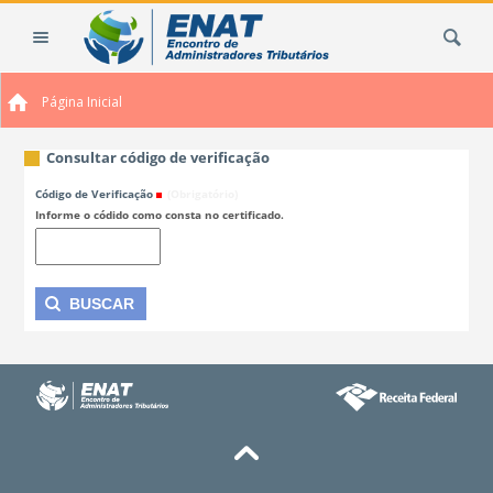
Ir
Busca
para
o
conteúdo.
Página Inicial
|
Ir
para
Consultar código de verificação
a
Código de Verificação
(Obrigatório)
navegação
Informe o códido como consta no certificado.