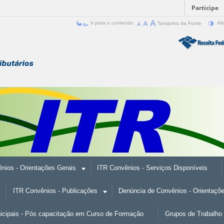
Participe
Ir para o conteúdo
Tamanho da Fonte
Alt
nios - Orientações Gerais
ITR Convênios - Serviços Disponíveis
ITR Convênios - Publicações
Denúncia de Convênios - Orientaçõ
nicipais - Pós capacitação em Curso de Formação
Grupos de Trabalho