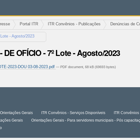
eresse
Portal ITR
ITR Convênios - Publicações
Denúncias de C
Lote - Agosto/2023
 DE OFÍCIO - 7º Lote - Agosto/2023
TE-2023-DOU 03-08-2023.pdf
— PDF document, 68 kB (69693 bytes)
Orientações Gerais
ITR Convênios - Serviços Disponíveis
ITR Convênios 
tações Gerais
Orientações Gerais - Para servidores municipais - Pós capaci
o