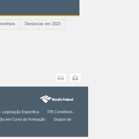
onvênios
Denúncias em 2023
Imprimir
Enviar
- Legislação Específica
ITR Convênios -
tação em Curso de Formação
Grupos de