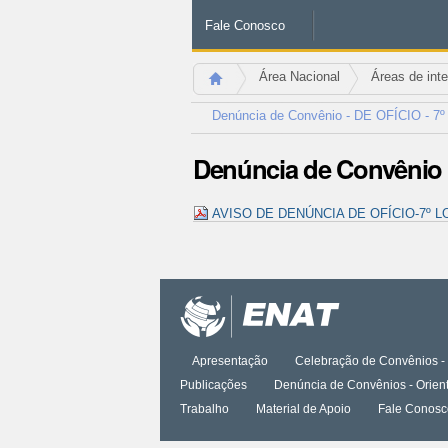
Fale Conosco
Área Nacional
Áreas de int
Denúncia de Convênio - DE OFÍCIO - 7º 
Denúncia de Convênio -
AVISO DE DENÚNCIA DE OFÍCIO-7º LO
Ações
do
documento
Apresentação
Celebração de Convênios - 
Publicações
Denúncia de Convênios - Orien
Trabalho
Material de Apoio
Fale Conosc