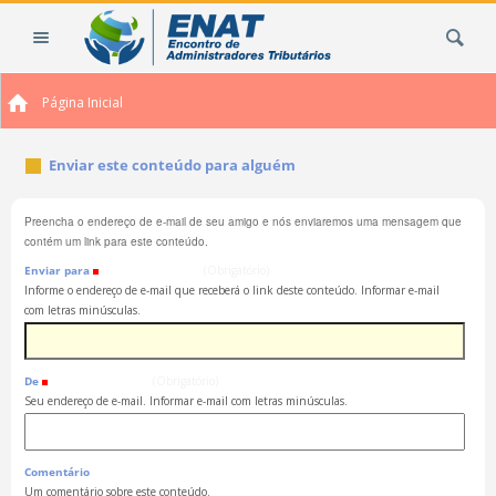
Ir
Busca
para
o
conteúdo.
Página Inicial
|
Ir
para
Enviar este conteúdo para alguém
a
navegação
Preencha o endereço de e-mail de seu amigo e nós enviaremos uma mensagem que
contém um link para este conteúdo.
Enviar para
(Obrigatório)
Informe o endereço de e-mail que receberá o link deste conteúdo. Informar e-mail
com letras minúsculas.
De
(Obrigatório)
Seu endereço de e-mail. Informar e-mail com letras minúsculas.
Comentário
Um comentário sobre este conteúdo.