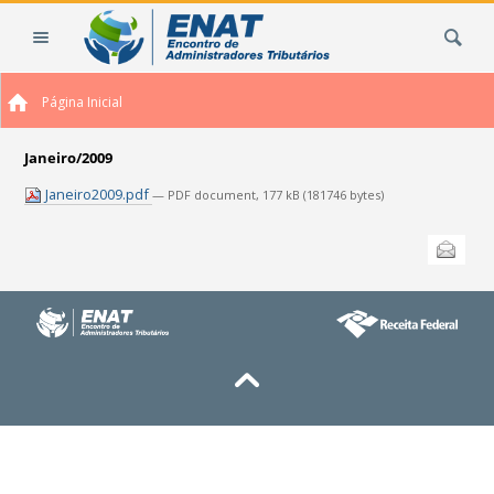
Ir
Busca
para
o
conteúdo.
Página Inicial
|
Ir
para
Janeiro/2009
a
Janeiro2009.pdf
— PDF document, 177 kB (181746 bytes)
navegação
Ações
Enviar
do
documento