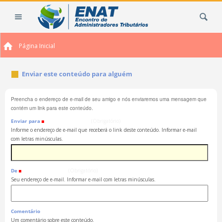
Ir
Busca
para
o
conteúdo.
Página Inicial
|
Ir
para
Enviar este conteúdo para alguém
a
navegação
Preencha o endereço de e-mail de seu amigo e nós enviaremos uma mensagem que
contém um link para este conteúdo.
Enviar para
(Obrigatório)
Informe o endereço de e-mail que receberá o link deste conteúdo. Informar e-mail
com letras minúsculas.
De
(Obrigatório)
Seu endereço de e-mail. Informar e-mail com letras minúsculas.
Comentário
Um comentário sobre este conteúdo.