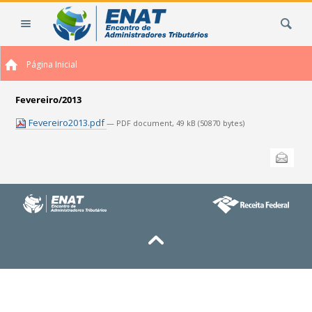
Ir
Busca
para
o
conteúdo.
Página Inicial
|
Ir
para
Fevereiro/2013
a
Fevereiro2013.pdf
— PDF document, 49 kB (50870 bytes)
navegação
Ações
Enviar
do
documento