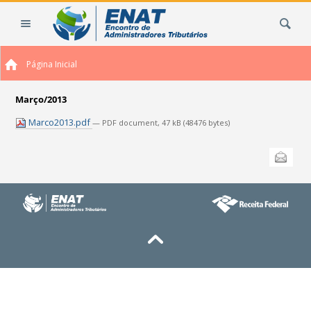
Ir
Busca
para
o
conteúdo.
Página Inicial
|
Ir
para
Março/2013
a
Marco2013.pdf
— PDF document, 47 kB (48476 bytes)
navegação
Ações
Enviar
do
documento