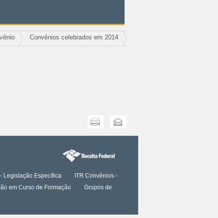
vênio
Convênios celebrados em 2014
Imprimir
Enviar
- Legislação Específica
ITR Convênios -
tação em Curso de Formação
Grupos de