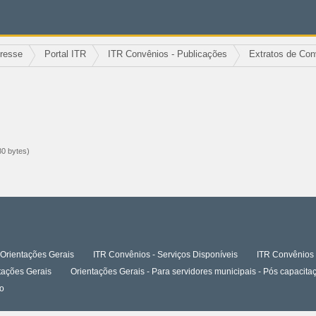
eresse
Portal ITR
ITR Convênios - Publicações
Extratos de Con
0 bytes)
Orientações Gerais
ITR Convênios - Serviços Disponíveis
ITR Convênios 
tações Gerais
Orientações Gerais - Para servidores municipais - Pós capaci
o