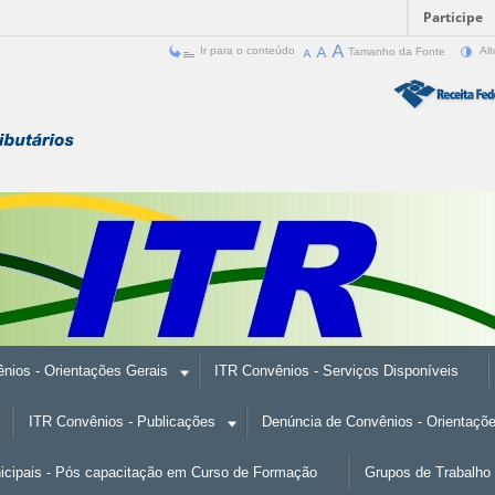
Participe
Ir para o conteúdo
Tamanho da Fonte
Alt
nios - Orientações Gerais
ITR Convênios - Serviços Disponíveis
ITR Convênios - Publicações
Denúncia de Convênios - Orientaçõ
nicipais - Pós capacitação em Curso de Formação
Grupos de Trabalho