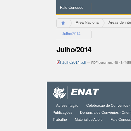
Fale Conosco
Área Nacional
Áreas de int
Julho/2014
Julho/2014
Julho2014.pdf
— PDF document, 48 kB (4958
Ações
do
documento
Apresentação
Celebração de Convênios - 
Publicações
Denúncia de Convênios - Orien
Trabalho
Material de Apoio
Fale Conosc