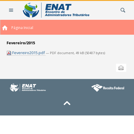
Ir
Busca
para
o
conteúdo.
Página Inicial
|
Ir
para
Fevereiro/2015
a
Fevereiro2015.pdf
— PDF document, 49 kB (50407 bytes)
navegação
Ações
Enviar
do
documento