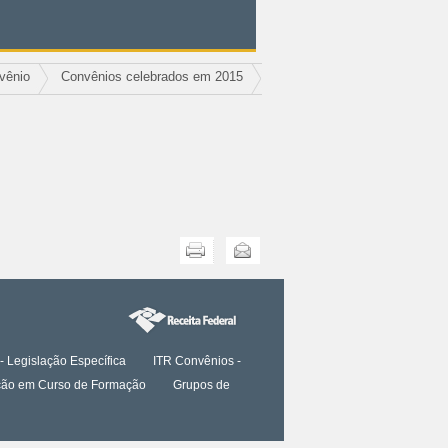
vênio
Convênios celebrados em 2015
Imprimir
Enviar
- Legislação Específica
ITR Convênios -
tação em Curso de Formação
Grupos de