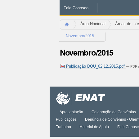
Fale Conosco
Área Nacional
Áreas de int
Novembro/2015
Novembro/2015
Publicação DOU_02.12.2015.pdf
— PDF d
Ações
do
documento
Apresentação
Celebração de Convênios - 
Publicações
Denúncia de Convênios - Orien
Trabalho
Material de Apoio
Fale Conosc