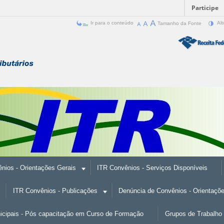
Participe
Ir para o conteúdo
Tamanho da Fonte
Alt
nios - Orientações Gerais
ITR Convênios - Serviços Disponíveis
ITR Convênios - Publicações
Denúncia de Convênios - Orientaçõ
nicipais - Pós capacitação em Curso de Formação
Grupos de Trabalho