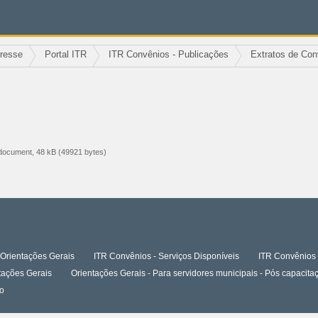
eresse
Portal ITR
ITR Convênios - Publicações
Extratos de Con
ocument, 48 kB (49921 bytes)
Orientações Gerais
ITR Convênios - Serviços Disponíveis
ITR Convênios 
tações Gerais
Orientações Gerais - Para servidores municipais - Pós capaci
o