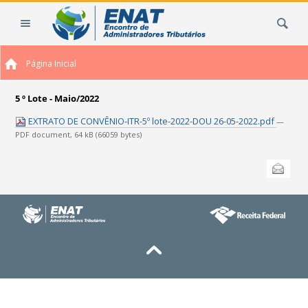
Ir
Busca
para
o
conteúdo.
Página Inicial
|
Ir
para
5 º Lote - Maio/2022
a
EXTRATO DE CONVÊNIO-ITR-5º lote-2022-DOU 26-05-2022.pdf
—
navegação
PDF document, 64 kB (66059 bytes)
Ações
Enviar
do
documento