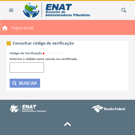
Ir
Busca
para
o
conteúdo.
Página Inicial
|
Ir
para
Consultar código de verificação
a
Código de Verificação
(Obrigatório)
navegação
Informe o códido como consta no certificado.