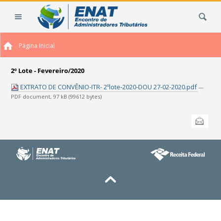
Ir
Busca
para
o
conteúdo.
Página Inicial
|
Ir
para
2º Lote - Fevereiro/2020
a
EXTRATO DE CONVÊNIO-ITR- 2ºlote-2020-DOU 27-02-2020.pdf
—
navegação
PDF document, 97 kB (99612 bytes)
Ações
Enviar
do
documento