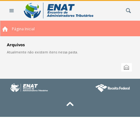
Ir
Busca
para
o
conteúdo.
Página Inicial
|
Ir
para
Arquivos
a
Atualmente não existem itens nessa pasta.
navegação
Ações
Enviar
do
documento