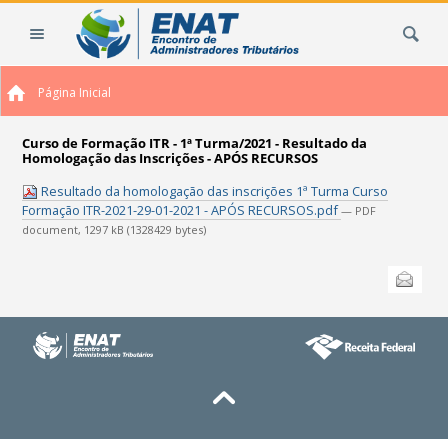
Ir
Busca
para
o
conteúdo.
Página Inicial
|
Ir
para
Curso de Formação ITR - 1ª Turma/2021 - Resultado da
Homologação das Inscrições - APÓS RECURSOS
a
navegação
Resultado da homologação das inscrições 1ª Turma Curso
Formação ITR-2021-29-01-2021 - APÓS RECURSOS.pdf
— PDF
document, 1297 kB (1328429 bytes)
Ações
Enviar
do
documento