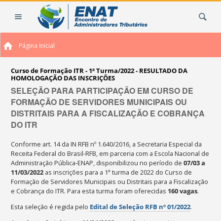
Ir
Busca
para
o
conteúdo.
Página Inicial
|
Ir
para
Curso de Formação ITR - 1ª Turma/2022 - RESULTADO DA
HOMOLOGAÇÃO DAS INSCRIÇÕES
a
SELEÇÃO PARA PARTICIPAÇÃO EM CURSO DE
navegação
FORMAÇÃO DE SERVIDORES MUNICIPAIS OU
DISTRITAIS PARA A FISCALIZAÇÃO E COBRANÇA
DO ITR
Conforme art. 14 da IN RFB nº 1.640/2016, a Secretaria Especial da
Receita Federal do Brasil-RFB, em parceria com a Escola Nacional de
Administração Pública-ENAP, disponibilizou no período de
07/03 a
11/03/2022
as inscrições para a 1ª turma de 2022 do Curso de
Formação de Servidores Municipais ou Distritais para a Fiscalização
e Cobrança do ITR. Para esta turma foram oferecidas
160
vagas
.
Esta seleção é regida pelo
Edital de Seleção RFB nº 01/2022
.