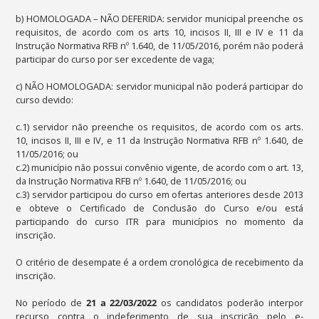
b) HOMOLOGADA – NÃO DEFERIDA: servidor municipal preenche os
requisitos, de acordo com os arts 10, incisos II, III e IV e 11 da
Instrução Normativa RFB nº 1.640, de 11/05/2016, porém não poderá
participar do curso por ser excedente de vaga;
c) NÃO HOMOLOGADA: servidor municipal não poderá participar do
curso devido:
c.1) servidor não preenche os requisitos, de acordo com os arts.
10, incisos II, III e IV, e 11 da Instrução Normativa RFB nº 1.640, de
11/05/2016; ou
c.2) município não possui convênio vigente, de acordo com o art. 13,
da Instrução Normativa RFB nº 1.640, de 11/05/2016; ou
c.3) servidor participou do curso em ofertas anteriores desde 2013
e obteve o Certificado de Conclusão do Curso e/ou está
participando do curso ITR para municípios no momento da
inscrição.
O critério de desempate é a ordem cronológica de recebimento da
inscrição.
No período de
21 a 22/03/2022
os candidatos poderão interpor
recurso contra o indeferimento de sua inscrição pelo e-