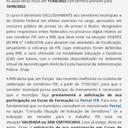
As aulas terão início em
11
/04/2022
com término previsto para
10/06/2022
.
O curso é destinado EXCLUSIVAMENTE aos servidores municipais e
do Distrito Federal em efetivo exercício no cargo, aprovados em
concurso público de provas ou de provas e títulos, designados
pelos respectivos entes federados no processo digital relativo ao
seu convênio ITR com a RFB, que deve estar na situação VIGENTE
(IN RFB nº 1.640/2016), para atuarem nas atividades de fiscalização,
lançamento e cobrança de ITR, cujas indicações foram deferidas
pela RFB, e será oferecido na modalidade Educação a Distância
(EaD) com tutoria, com o conteúdo disponibilizado no Ambiente
Virtual de Aprendizagem (AVA) da Escola Nacional de Administração
Púbica - Enap.
A RFB alerta que, em função das recentes melhorias no sistema de
celebração de convênios ITR, a partir de 1º/03/2021, para que o
servidor municipal possa participar do treinamento é necessário
que o município faça
previamente a solicitação de sua
participação n
o Curso de Formação
no
Portal ITR
. Para isso, é
fundamental que os municípios consultem no mencionado
Portal
,
na opção "Consulta Situação de Indicação de Servidores" se a
indicação do servidor para o trabalho ITR está na
situação
VALIDADA ou SEM CERTIFICADO
.
Caso já esteja, deve-se
então fazer a
solicitação de sua participação em Curso de