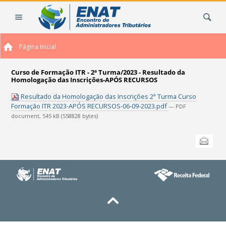
Ir
Busca
para
o
conteúdo.
Página Inicial
|
Ir
para
Curso de Formação ITR - 2ª Turma/2023 - Resultado da
Homologação das Inscrições-APÓS RECURSOS
a
navegação
Resultado da Homologação das Inscrições 2ª Turma Curso
Formação ITR 2023-APÓS RECURSOS-06-09-2023.pdf
— PDF
document, 545 kB (558828 bytes)
Ações
Enviar
do
documento