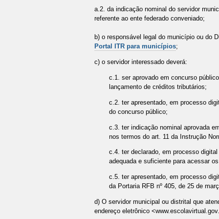
a.2. da indicação nominal do servidor mun
referente ao ente federado conveniado;
b) o responsável legal do município ou do Di
Portal ITR para municípios
;
c) o servidor interessado deverá:
c.1. ser aprovado em concurso público 
lançamento de créditos tributários;
c.2. ter apresentado, em processo dig
do concurso público;
c.3. ter indicação nominal aprovada e
nos termos do art. 11 da Instrução No
c.4. ter declarado, em processo digita
adequada e suficiente para acessar o
c.5. ter apresentado, em processo digi
da Portaria RFB nº 405, de 25 de març
d) O servidor municipal ou distrital que at
endereço eletrônico <www.escolavirtual.gov.