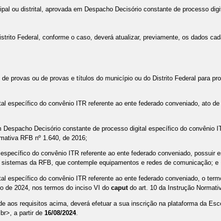
icipal ou distrital, aprovada em Despacho Decisório constante de processo
strito Federal, conforme o caso, deverá atualizar, previamente, os dados cada
de provas ou de provas e títulos do município ou do Distrito Federal para p
ital específico do convênio ITR referente ao ente federado conveniado, ato 
m Despacho Decisório constante de processo digital específico do convênio I
rmativa RFB nº 1.640, de 2016;
l específico do convênio ITR referente ao ente federado conveniado, possuir 
s sistemas da RFB, que contemple equipamentos e redes de comunicação; e
tal específico do convênio ITR referente ao ente federado conveniado, o termo
o de 2024, nos termos do inciso VI do
caput
do art. 10 da Instrução Normati
ende aos requisitos acima, deverá efetuar a sua inscrição na plataforma da Esc
br>, a partir de
16
/
08/2024
.