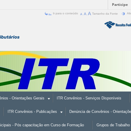
Participe
Ir para o conteúdo
Tamanho da Fonte
Alt
nios - Orientações Gerais
ITR Convênios - Serviços Disponíveis
ITR Convênios - Publicações
Denúncia de Convênios - Orientaçõ
nicipais - Pós capacitação em Curso de Formação
Grupos de Trabalho