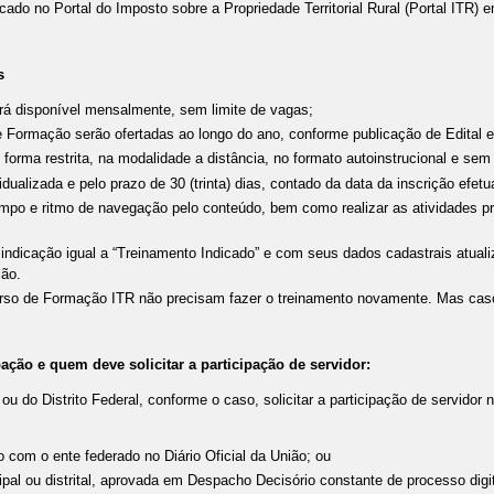
icado no Portal do Imposto sobre a Propriedade Territorial Rural (Portal ITR)
s
rá disponível mensalmente, sem limite de vagas;
e Formação serão ofertadas ao longo do ano, conforme publicação de Edital e
 forma restrita, na modalidade a distância, no formato autoinstrucional e se
alizada e pelo prazo de 30 (trinta) dias, contado da data da inscrição efetuad
 tempo e ritmo de navegação pelo conteúdo, bem como realizar as atividades p
ndicação igual a “Treinamento Indicado” e com seus dados cadastrais atualiz
ção.
Curso de Formação ITR não precisam fazer o treinamento novamente. Mas ca
ipação e quem deve solicitar a participação de servidor:
ou do Distrito Federal, conforme o caso, solicitar a participação de servido
o com o ente federado no Diário Oficial da União; ou
ipal ou distrital, aprovada em Despacho Decisório constante de processo digi