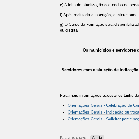
e) A falta de atualização dos dados do servid
f) Após realizada a inscrição, o interessad
g) O Curso de Formação será disponibilizado 
ou distrital.
Os municípios e servidores q
Servidores com a situação de indicação 
Para mais informações acessar os Links des
Orientações Gerais - Celebração de Co
Orientações Gerais - Indicação ou troca
Orientações Gerais - Solicitar partici
Ações
do
documento
Palavras-chave:
Alerta