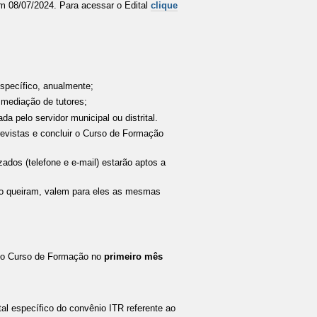
 em 08/07/2024. Para acessar o Edital
clique
specífico, anualmente;
m mediação de tutores;
a pelo servidor municipal ou distrital.
revistas e concluir o Curso de Formação
ados (telefone e e-mail) estarão aptos a
so queiram, valem para eles as mesmas
r no Curso de Formação no
primeiro
mês
tal específico do convênio ITR referente ao