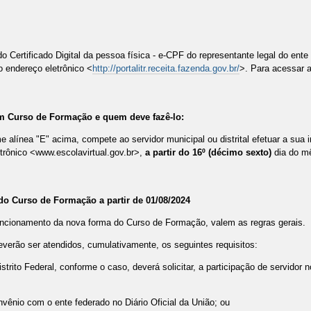
do Certificado Digital da pessoa física - e-CPF do representante legal do ente
o endereço eletrônico <
http://portalitr.receita.fazenda.gov.br/
>. Para acessar 
 em Curso de Formação e quem deve fazê-lo:
e alínea "E" acima, compete ao servidor municipal ou distrital efetuar a sua 
trônico <www.escolavirtual.gov.br>,
a partir do 16º (décimo sexto)
dia do mê
 do Curso de Formação a partir de 01/08/2024
uncionamento da nova forma do Curso de Formação, valem as regras gerais.
verão ser atendidos, cumulativamente, os seguintes requisitos:
istrito Federal, conforme o caso, deverá solicitar, a participação de servido
nvênio com o ente federado no Diário Oficial da União; ou