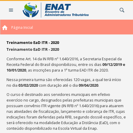
Ir
Busca
para
o
conteúdo.
Página Inicial
|
Ir
para
Treinamento EaD ITR - 2020
a
Treinamento EaD ITR - 2020
navegação
Conforme Art. 14 da IN RFB nº 1.640/2016, a Secretaria Especial da
Receita Federal do Brasil disponibilizou, entre os dias
09/12/2019 e
10/01/2020
, as inscrições para a 1ª turma EAD ITR de 2020.
Nessa primeira turma são oferecidas 120 vagas, a qual terá início
no dia
03/02/2020
com duração até o dia
09/04/2020
.
O curso é destinado aos servidores municipais em efetivo
exercício no cargo, designados pelas prefeituras municipais que
possuam convênio ITR vigente (IN RFB nº 1.640/2016) para atuarem
nas atividades de fiscalização, lançamento e cobrança de ITR, cujas
indicações foram deferidas pela RFB, segundo dossiê específico, e
será oferecido na modalidade Educação a Distância (EaD), com o
conteúdo disponibilizado na Escola Virtual da Enap.