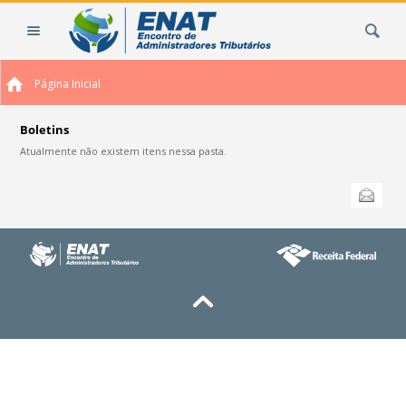
Ir
Busca
para
o
conteúdo.
Página Inicial
|
Ir
para
Boletins
a
Atualmente não existem itens nessa pasta.
navegação
Ações
Enviar
do
documento