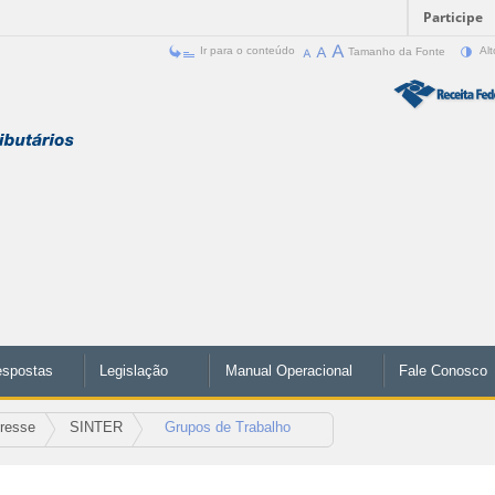
Participe
Ir para o conteúdo
Tamanho da Fonte
Alt
espostas
Legislação
Manual Operacional
Fale Conosco
eresse
SINTER
Grupos de Trabalho