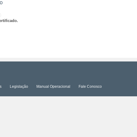
ão
)
rtificado.
s
Legislação
Manual Operacional
Fale Conosco