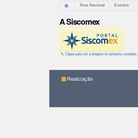
Área Nacional
Eventos
A Siscomex
Clique para ver a imagem no tamanho complet
Ações
do
documento
Realização