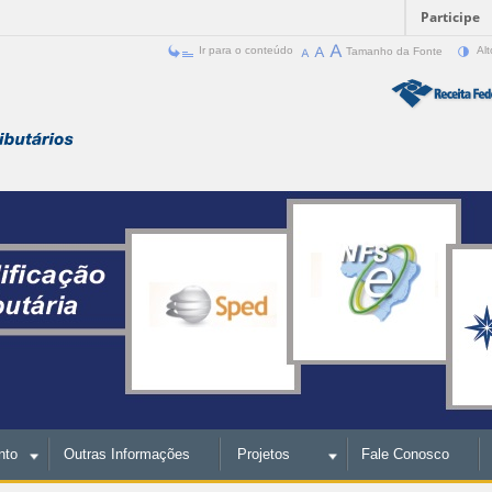
Participe
Ir para o conteúdo
Tamanho da Fonte
Alt
nto
Outras Informações
Projetos
Fale Conosco