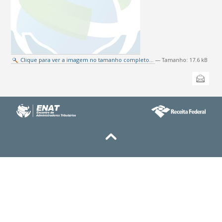
Clique para ver a imagem no tamanho completo…
—
Tamanho
:
17.6 kB
Ações
Enviar
do
documento