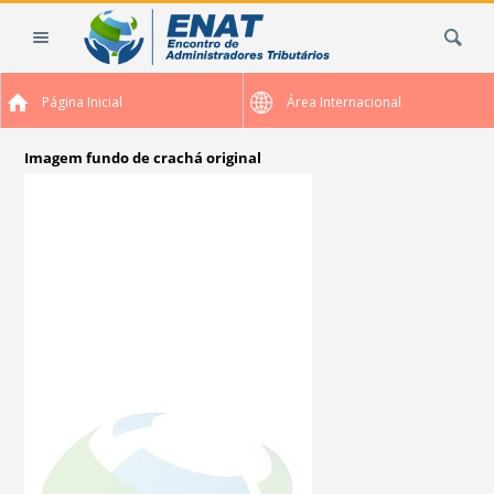
Ir
Busca
para
o
conteúdo.
Página Inicial
Área Internacional
|
Ir
para
Imagem fundo de crachá original
a
navegação