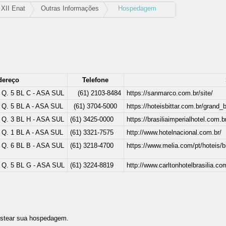
XII Enat
Outras Informações
Hospedagem
dereço
Telefone
l Q. 5 BL C
- ASA SUL
(61) 2103-8484
https://sanmarco.com.br/site/
l Q. 5 BL A - ASA SUL
(61) 3704-5000
https://hoteisbittar.com.br/grand_bi
l Q. 3 BL H - ASA SUL
(61) 3425-0000
https://brasiliaimperialhotel.com.br
l Q. 1 BL A - ASA SUL
(61) 3321-7575
http://www.hotelnacional.com.br/
l Q. 6 BL B - ASA SUL
(61) 3218-4700
https://www.melia.com/pt/hoteis/br
l Q. 5 BL G - ASA SUL
(61) 3224-8819
http://www.carltonhotelbrasilia.co
custear sua hospedagem.