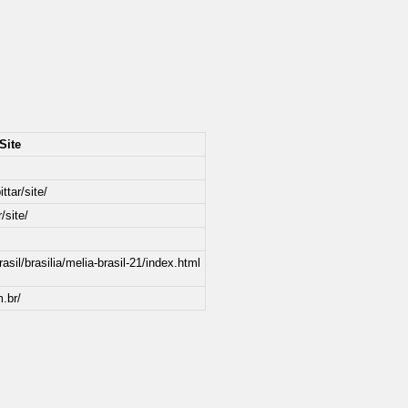
Site
ttar/site/
/site/
asil/brasilia/melia-brasil-21/index.html
m.br/