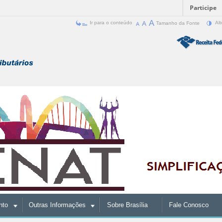
Participe
Ir para o conteúdo
Tamanho da Fonte
Alt
nto
Outras Informações
Sobre Brasília
Fale Conosco