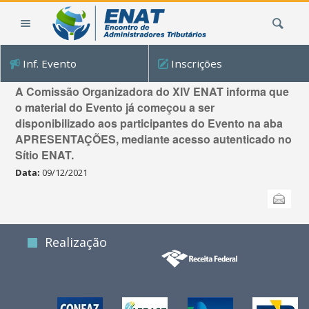
Ir
Busca
para
o
conteúdo.
Inf. Evento
Inscrições
|
Disponibilização das apresentações do Evento
Ir
A Comissão Organizadora do XIV ENAT informa que
para
o material do Evento já começou a ser
a
disponibilizado aos participantes do Evento na aba
navegação
APRESENTAÇÕES, mediante acesso autenticado no
Sítio ENAT.
Data:
09/12/2021
Ações
Enviar
do
documento
Realização