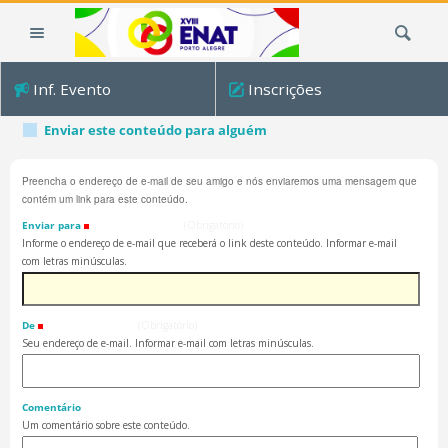
Ir
Busca
para
o
conteúdo.
Inf. Evento
Inscrições
|
Ir
Enviar este conteúdo para alguém
para
a
Preencha o endereço de e-mail de seu amigo e nós enviaremos uma mensagem que
navegação
contém um link para este conteúdo.
Enviar para
(Obrigatório)
Informe o endereço de e-mail que receberá o link deste conteúdo. Informar e-mail
com letras minúsculas.
De
(Obrigatório)
Seu endereço de e-mail. Informar e-mail com letras minúsculas.
Comentário
Um comentário sobre este conteúdo.