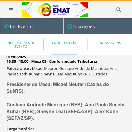
Ir
Busca
para
o
conteúdo.
Inf. Evento
Inscrições
|
Ir
para
INFORMAÇÕES DO
PROGRAMAÇÃO
CHATS/FÓRUNS
EVENTO
a
navegação
01/10/2025
16:30 - 18:00
-
Mesa 08 - Conformidade Tributária
Palestrante
:
Micael Meurer, Gustavo Andrade Manrique, Ana
Paula Sacchi Kuhar, Sheyne Leal, Alex Kuhn
-
RFB, Estados
Presidente de Mesa: Micael Meurer (Caxias do
Sul/RS);
Gustavo Andrade Manrique (RFB); Ana Paula Sacchi
Kuhar (RFB); Sheyne Leal (SEFAZ/SP); Alex Kuhn
(SEFAZ/SP).
Carga horária
: