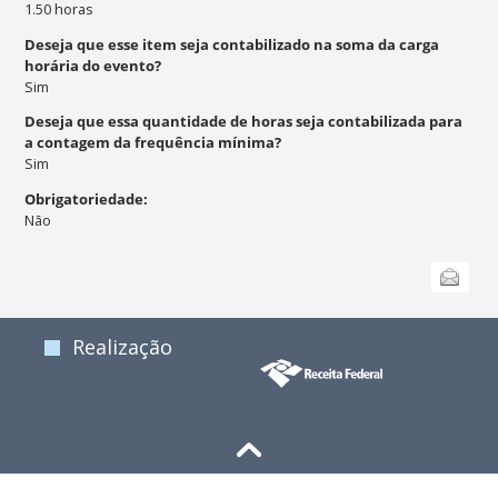
1.50
horas
Deseja que esse item seja contabilizado na soma da carga
horária do evento?
Sim
Deseja que essa quantidade de horas seja contabilizada para
a contagem da frequência mínima?
Sim
Obrigatoriedade
:
Não
Ações
Enviar
do
documento
Realização