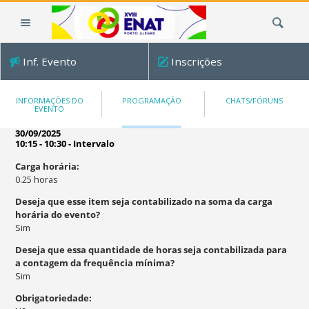
Ir
Busca
para
o
conteúdo.
Inf. Evento
Inscrições
|
Ir
para
INFORMAÇÕES DO
PROGRAMAÇÃO
CHATS/FÓRUNS
EVENTO
a
navegação
30/09/2025
10:15 - 10:30
-
Intervalo
Carga horária
:
0.25
horas
Deseja que esse item seja contabilizado na soma da carga
horária do evento?
Sim
Deseja que essa quantidade de horas seja contabilizada para
a contagem da frequência mínima?
Sim
Obrigatoriedade
: