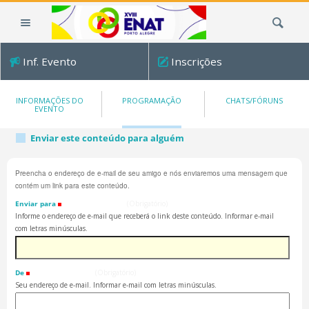
Ir
Busca
para
o
conteúdo.
Inf. Evento
Inscrições
|
Ir
para
INFORMAÇÕES DO
PROGRAMAÇÃO
CHATS/FÓRUNS
EVENTO
a
navegação
Enviar este conteúdo para alguém
Preencha o endereço de e-mail de seu amigo e nós enviaremos uma mensagem que
contém um link para este conteúdo.
Enviar para
(Obrigatório)
Informe o endereço de e-mail que receberá o link deste conteúdo. Informar e-mail
com letras minúsculas.
De
(Obrigatório)
Seu endereço de e-mail. Informar e-mail com letras minúsculas.