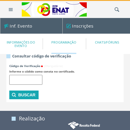
Ir
Busca
para
o
conteúdo.
Inf. Evento
Inscrições
|
Ir
para
INFORMAÇÕES DO
PROGRAMAÇÃO
CHATS/FÓRUNS
EVENTO
a
navegação
Consultar código de verificação
Código de Verificação
(Obrigatório)
Informe o códido como consta no certificado.
Realização