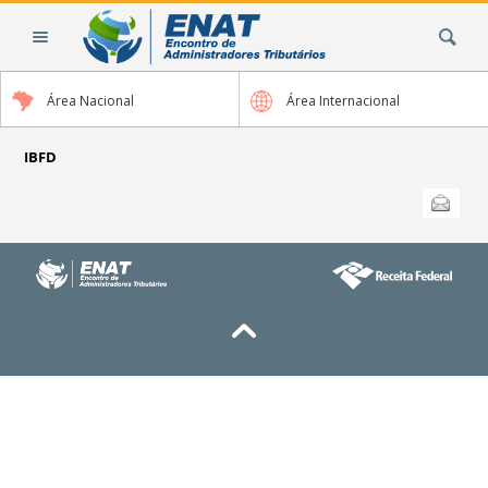
Ir
Busca
para
o
conteúdo.
Área Nacional
Área Internacional
|
Ir
para
IBFD
a
Ações
Enviar
do
navegação
documento