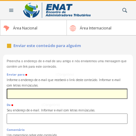
Ir
Busca
para
o
conteúdo.
Área Nacional
Área Internacional
|
Ir
para
Enviar este conteúdo para alguém
a
navegação
Preencha o endereço de e-mail de seu amigo e nós enviaremos uma mensagem que
contém um link para este conteúdo.
Enviar para
(Obrigatório)
Informe o endereço de e-mail que receberá o link deste conteúdo. Informar e-mail
com letras minúsculas.
De
(Obrigatório)
Seu endereço de e-mail. Informar e-mail com letras minúsculas.
Comentário
Um comentário sobre este conteúdo.