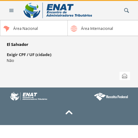
Ir
Busca
para
o
conteúdo.
Área Nacional
Área Internacional
|
Ir
para
El Salvador
a
Exigir CPF / UF (cidade)
:
navegação
Não
Ações
Enviar
do
documento