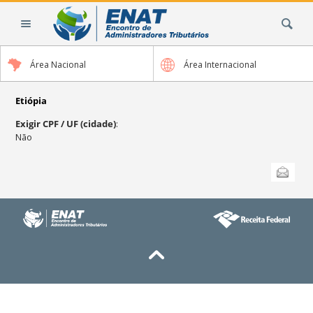
Ir
Busca
para
o
conteúdo.
Área Nacional
Área Internacional
|
Ir
para
Etiópia
a
Exigir CPF / UF (cidade)
:
navegação
Não
Ações
Enviar
do
documento