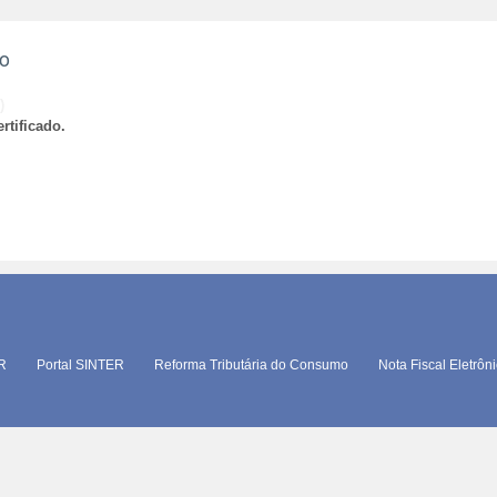
ão
)
rtificado.
TR
Portal SINTER
Reforma Tributária do Consumo
Nota Fiscal Eletrôn