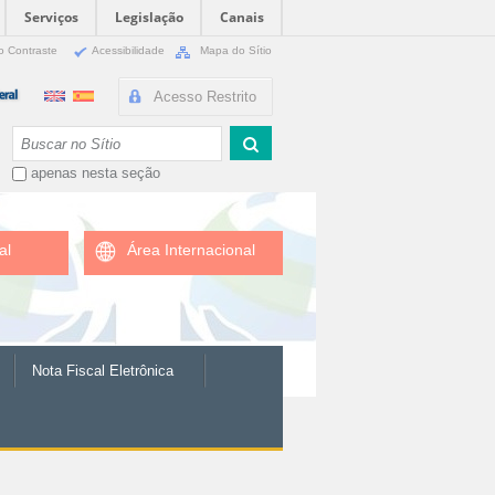
Serviços
Legislação
Canais
o Contraste
Acessibilidade
Mapa do Sítio
Acesso Restrito
Busca
apenas nesta seção
al
Área Internacional
Nota Fiscal Eletrônica