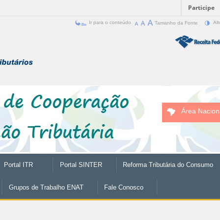
Participe
Ir para o conteúdo
Tamanho da Fonte
Alt
Área Nacion
Portal ITR
Portal SINTER
Reforma Tributária do Consumo
Grupos de Trabalho ENAT
Fale Conosco