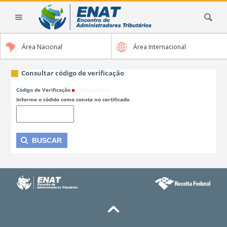
Ir
Busca
para
o
conteúdo.
Área Nacional
Área Internacional
|
Ir
para
Consultar código de verificação
a
Código de Verificação
(Obrigatório)
navegação
Informe o códido como consta no certificado.