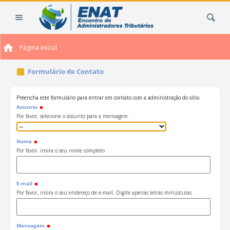
Ir
Busca
para
o
conteúdo.
Página Inicial
|
Ir
Formulário de Contato
para
a
navegação
Preencha este formulário para entrar em contato com a administração do sítio.
Assunto
Por favor, selecione o assunto para a mensagem.
Nome
Por favor, insira o seu nome completo
E-mail
Por favor, insira o seu endereço de e-mail. Digite apenas letras minúsculas.
Mensagem