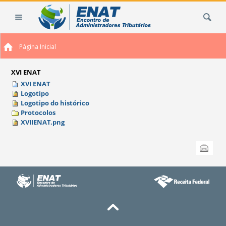
Ir
Busca
para
o
conteúdo.
Página Inicial
|
Ir
para
XVI ENAT
a
XVI ENAT
Logotipo
navegação
Logotipo do histórico
Protocolos
XVIIENAT.png
Ações
Enviar
do
documento