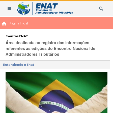
Ir
Busca
para
o
conteúdo.
Página Inicial
|
Ir
para
Eventos ENAT
a
Área destinada ao registro das informações
navegação
referentes às edições do Encontro Nacional de
Administradores Tributários
Entendendo o Enat