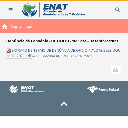
Ir
Busca
para
o
conteúdo.
Página Inicial
|
Ir
para
Denúncia de Convênio - DE OFÍCIO - 16º Lote - Dezembro/2023
a
EXTRATO DE TERMO DE DENÚNCIA DE OFÍCIO-17ºLOTE-2023-DOU
navegação
28-12-2023.pdf
— PDF document, 129 kB (132292 bytes)
Ações
Enviar
do
documento