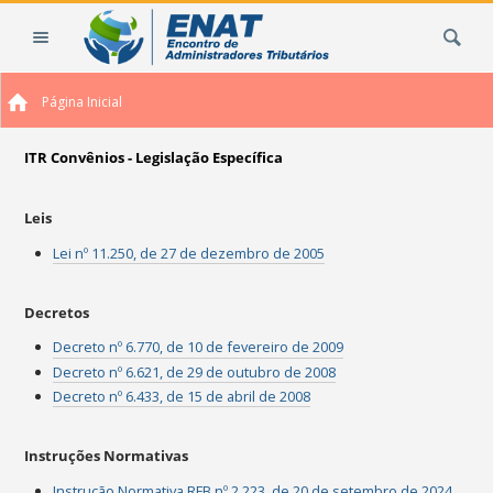
Ir
Busca
para
o
conteúdo.
Página Inicial
|
Ir
para
ITR Convênios - Legislação Específica
a
navegação
Leis
Lei nº 11.250, de 27 de dezembro de 2005
Decretos
Decreto nº 6.770, de 10 de fevereiro de 2009
Decreto nº 6.621, de 29 de outubro de 2008
Decreto nº 6.433, de 15 de abril de 2008
Instruções Normativas
Instrução Normativa RFB nº 2.223, de 20 de setembro de 2024